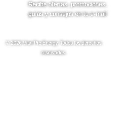
Recibe ofertas, promociones,
guías y consejos en tu e-mail
©
2026
Vital Pro Energy. Todos los derechos
reservados.