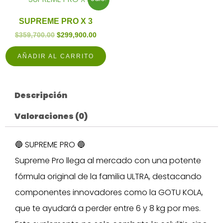
price
price
was:
is:
SUPREME PRO X 3
$359,700.00.
$299,900.00.
$
359,700.00
$
299,900.00
AÑADIR AL CARRITO
Descripción
Valoraciones (0)
🔵 SUPREME PRO 🔵
Supreme Pro llega al mercado con una potente
fórmula original de la familia ULTRA, destacando
componentes innovadores como la GOTU KOLA,
que te ayudará a perder entre 6 y 8 kg por mes.