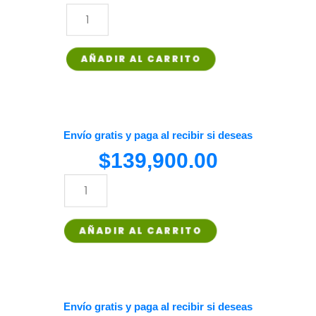
SUPREME
PRO
AÑADIR AL CARRITO
+
FIBRA
SUPREME
PRO
Envío gratis y paga al recibir si deseas
cantidad
$
139,900.00
SUPREME
PRO
AÑADIR AL CARRITO
+
FIBRA
SUPREME
PRO
Envío gratis y paga al recibir si deseas