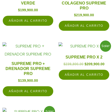
VERDE
COLAGENO SUPREME
PRO
$
199,900.00
$
219,900.00
AÑADIR AL CARRITO
AÑADIR AL CARRITO
Original
Curr
Sale!
price
pric
was:
is:
SUPREME PRO X 2
$239,800.00.
$209
SUPREME PRO +
$
239,800.00
$
209,900.00
DRENADOR SUPREME
PRO
AÑADIR AL CARRITO
$
139,900.00
AÑADIR AL CARRITO
Original
Current
Sale!