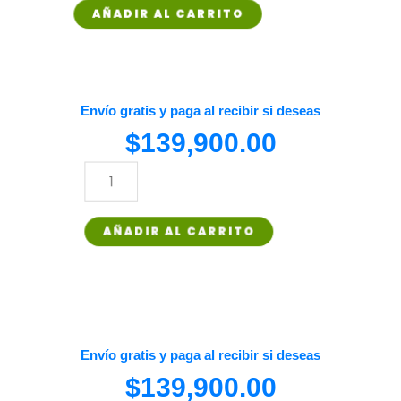
+
AÑADIR AL CARRITO
FIBRA
SUPREME
PRO
Envío gratis y paga al recibir si deseas
cantidad
$
139,900.00
SUPREME
PRO
AÑADIR AL CARRITO
+
FIBRA
SUPREME
PRO
cantidad
Envío gratis y paga al recibir si deseas
$
139,900.00