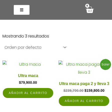
Ir
0
Cart
al
contenido
Mostrando 3 resultados
Original
Curr
Sale!
price
pric
was:
is:
Ultra maca
$239,700.00.
$159
$
79,900.00
Ultra maca paga 2 y lleva 3
$
239,700.00
$
159,800.00
AÑADIR AL CARRITO
AÑADIR AL CARRITO