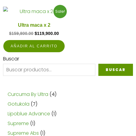
Original
Current
Sale!
price
price
was:
is:
Ultra maca x 2
$159,800.00.
$119,900.00.
$
159,800.00
$
119,900.00
AÑADIR AL CARRITO
2
1
1
7
3
1
3
1
2
1
8
1
3
3
4
1
3
3
3
3
3
Buscar
productos
producto
producto
productos
productos
producto
productos
producto
productos
producto
productos
producto
productos
productos
productos
producto
productos
productos
productos
productos
productos
BUSCAR
Curcuma By Ultra
4
Gotukola
7
Lipoblue Advance
1
Supreme
1
Supreme Abs
1